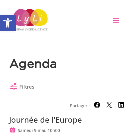
Ouvrir la barre d’outils
Agenda
Filtres
Partager :
Partager sur Facebo
Partager sur X
Partager
Journée de l'Europe
Samedi 9 mai, 10h00