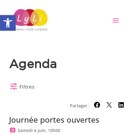
Ouvrir la barre d’outils
Agenda
Filtres
Partager :
Partager sur Facebo
Partager sur X
Partager
Journée portes ouvertes
Samedi 6 juin, 10h00