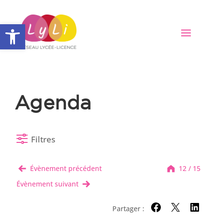
Ouvrir la barre d’outils
Agenda
Filtres
Évènement précédent
12 / 15
Évènement suivant
Partager :
Partager sur Facebo
Partager sur X
Partager