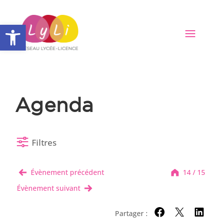
Ouvrir la barre d’outils
Agenda
Filtres
Évènement précédent
14 / 15
Évènement suivant
Partager :
Partager sur Facebo
Partager sur X
Partager